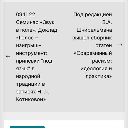
НАВИГАЦИЯ
09.11.22
Под редакцией
ПО
Семинар «Звук
В.А.
в поле». Доклад
Шнирельмана
ЗАПИСЯМ
«Голос –
вышел сборник
наигрыш–
статей
Ne
инструмент:
«Современный
po
Previous
припевки “под
расизм:
post:
язык” в
идеология и
народной
практика»
традиции в
записях Н. Л.
Котиковой»