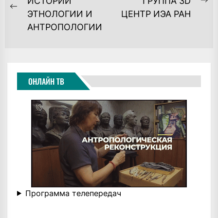
ПО
ИСТОРИИ
ГРУППА 3D
Ne
Previous
ЭТНОЛОГИИ И
ЦЕНТР ИЭА РАН
ЗАПИСЯМ
po
post:
АНТРОПОЛОГИИ
ОНЛАЙН ТВ
Программа телепередач