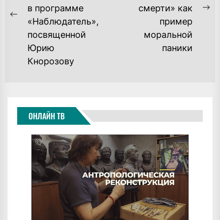
ЗАПИСЯМ
в программе
смерти» как
Ne
Previous
«Наблюдатель»,
пример
po
post:
посвященной
моральной
Юрию
паники
Кнорозову
ОНЛАЙН ТВ