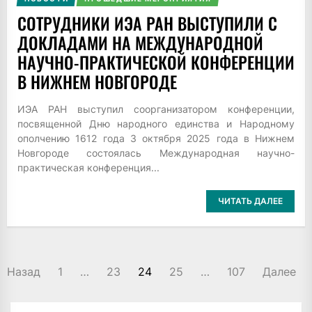
СОТРУДНИКИ ИЭА РАН ВЫСТУПИЛИ С
ДОКЛАДАМИ НА МЕЖДУНАРОДНОЙ
НАУЧНО-ПРАКТИЧЕСКОЙ КОНФЕРЕНЦИИ
В НИЖНЕМ НОВГОРОДЕ
ИЭА РАН выступил соорганизатором конференции,
посвященной Дню народного единства и Народному
ополчению 1612 года 3 октября 2025 года в Нижнем
Новгороде состоялась Международная научно-
практическая конференция...
ЧИТАТЬ ДАЛЕЕ
ПАГИНАЦИЯ
Назад
1
…
23
24
25
…
107
Далее
ЗАПИСЕЙ