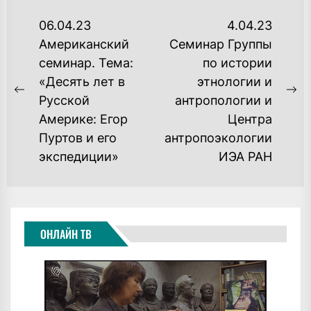
НАВИГАЦИЯ
06.04.23
4.04.23
ПО
Американский
Семинар Группы
семинар. Тема:
по истории
ЗАПИСЯМ
«Десять лет в
этнологии и
Previous
Ne
Русской
антропологии и
post:
po
Америке: Егор
Центра
Пуртов и его
антропоэкологии
экспедиции»
ИЭА РАН
ОНЛАЙН ТВ