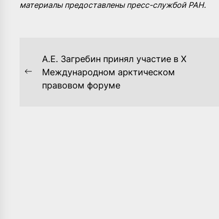
материалы предоставлены пресс-службой РАН.
НАВИГАЦИЯ
А.Е. Загребин принял участие в X
ПО
Международном арктическом
Previous
правовом форуме
ЗАПИСЯМ
post: