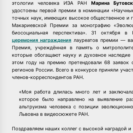
этологии человека ИЭА РАН
Марина Бутовс
удостоены первой премии в номинации «Научные
точных наук, имеющих высокое общественное и г
Макариевской Премии за монографию «Эволюц
биосоциальная перспектива». 31 октября в
церемония награждения
лауреатов премии — важ
Премия, учреждённая в память о митрополите
которые обогащают науку и духовное наследие
этом году на премию претендовали 68 заявок 
регионов России. Всего в конкурсе приняли участ
членов-корреспондентов РАН.
«Моя работа длилась много лет и заключала
которое было направлено на выявление ра
альтруизма человека с позиции эволюционн
Львовна в видеосюжете РАН.
Поздравляем наших коллег с высокой наградой и