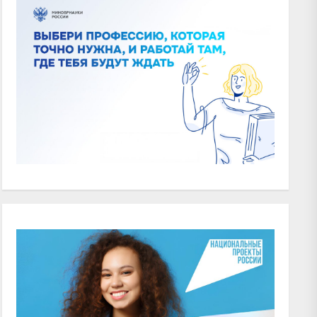
xt
t: