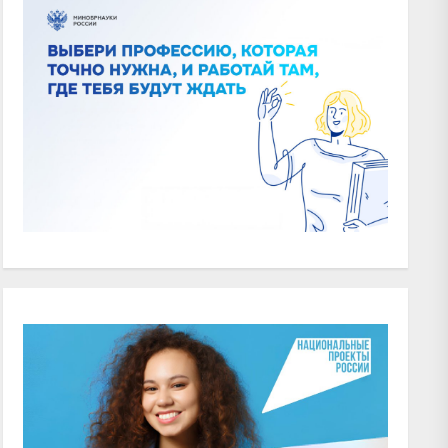
xt
t: