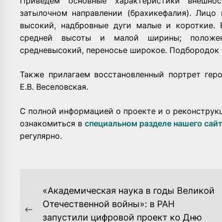
Приведем основные характеристики внешнос
затылочном направлении (брахикефалия). Лицо
высокий, надбровные дуги малые и короткие. 
средней высоты и малой ширины; положе
средневысокий, переносье широкое. Подбородок
Также прилагаем восстановленный портрет геро
Е.В. Веселовская.
С полной информацией о проекте и о реконструк
ознакомиться в
специальном разделе нашего сай
регулярно.
НАВИГАЦИЯ
«Академическая наука в годы Великой
ПО
Отечественной войны»: в РАН
Previous
запустили цифровой проект ко Дню