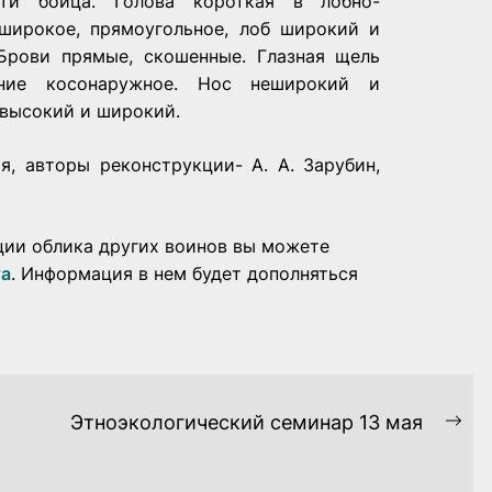
ти бойца. Голова короткая в лобно-
 широкое, прямоугольное, лоб широкий и
Брови прямые, скошенные. Глазная щель
ние косонаружное. Нос неширокий и
 высокий и широкий.
я, авторы реконструкции- А. А. Зарубин,
ции облика других воинов вы можете
та
. Информация в нем будет дополняться
Этноэкологический семинар 13 мая
Ne
pos