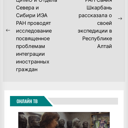
ПО
Севера и
Шкарбань
ЗАПИСЯМ
Сибири ИЭА
рассказала о
Ne
РАН проводят
своей
po
исследование
экспедиции в
Previous
посвященное
Республике
post:
проблемам
Алтай
интеграции
иностранных
граждан
ОНЛАЙН ТВ