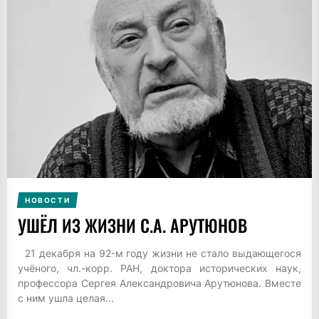
НОВОСТИ
УШЁЛ ИЗ ЖИЗНИ С.А. АРУТЮНОВ
21 декабря на 92-м году жизни не стало выдающегося
учёного, чл.-корр. РАН, доктора исторических наук,
профессора Сергея Александровича Арутюнова. Вместе
с ним ушла целая...