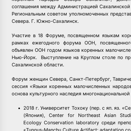
соглашения между Администрацией Сахалинской 
Региональным советом уполномоченных предста
Севера. Г. Южно-­Сахалинск.
Участие в 18 Форуме, посвященном языкам ко
рамках ежегодного форума ООН, посвященно
объявлен ООН годом языков коренных малочислен
Нью-Йорк. Выступление на Круглом столе по п
Сахалинской области.
Форум женщин Севера, Санкт-Петербург, Тавриче
сессия «Языки коренных малочисленных народов
основа культурного наследия многонациональной 
2018 г. Университет Тохоку (пер. с яп. яз. «
(Япония), Center for Northeast Asian Stud
Ecology Conservation laboratory среди преп
«Tungus-Manchu Culture Artifact: adaptation co