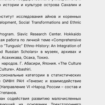
о истории и культуре острова Сахалин и
Институт исследования айнов и коренных
velopment, Social Transformations and Ethnic
Program. Slavic Research Center. Hokkaido
ская работа по личной теме «Comprehensive
o “Tungusic” Ethno-History: An Integration of
d Russian Scholars» в музеях, архивах и
 Асахикава, Осака, Токио.
народов. Г. Абасири, Япония. «The Culture
ulture». Abashiri.
ессиональные категории в статистических
мме ОИФН РАН «Генезис и взаимодействие
(Направление VI «Народ России – состав и
 Степанов.
«План содействия развитию малочисленных
вующий на основании Трехстороннего