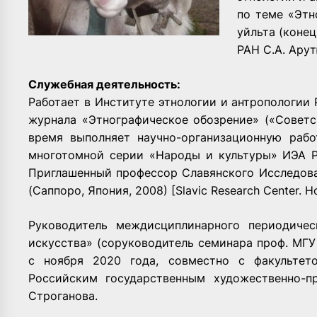
по теме «Этн
уйльта (конец 
РАН С.А. Ару
Служебная деятельность:
Работает в Институте этнологии и антропологии Р
журнала «Этнографическое обозрение» («Советск
время выполняет научно­-организационную рабо
многотомной серии «Народы и культуры» ИЭА РА
Приглашенный профессор Славянского Исследова
(Саппоро, Япония, 2008) [Slavic Research Center. Ho
Руководитель междисциплинарного периодиче
искусства» (соруководитель семинара проф. МГУ 
с ноября 2020 года, совместно с факультет
Российским государственным художественно-п
Строганова.