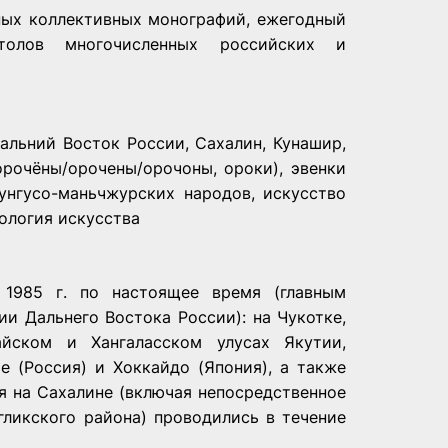
ных коллективных монографий, ежегодный
столов многочисленных российских и
альний Восток России, Сахалин, Кунашир,
 орочёны/орочены/орочоны, ороки), эвенки
тунгусо-­маньчжурских народов, искусство
ология искусства
 1985 г. по настоящее время (главным
и Дальнего Востока России): на Чукотке,
тайском и Хангаласском улусах Якутии,
е (Россия) и Хоккайдо (Япония), а также
ия на Сахалине (включая непосредственное
гликского района) проводились в течение