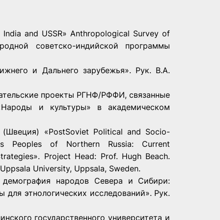
in India and USSR» Anthropological Survey of
ародной советско-­индийской программы
лижнего и Дальнего зарубежья». Рук. В.А.
издательские проекты РГНФ/РФФИ, связанные
«Народы и культуры» в академическом
Швеция) «Post­Soviet Political and Socio­
s Peoples of Northern Russia: Current
Strategies». Project Head: Prof. Hugh Beach.
Uppsala University, Uppsala, Sweden.
я демография народов Севера и Сибири:
 для этнологических исследований». Рук.
халинского государственного университета и