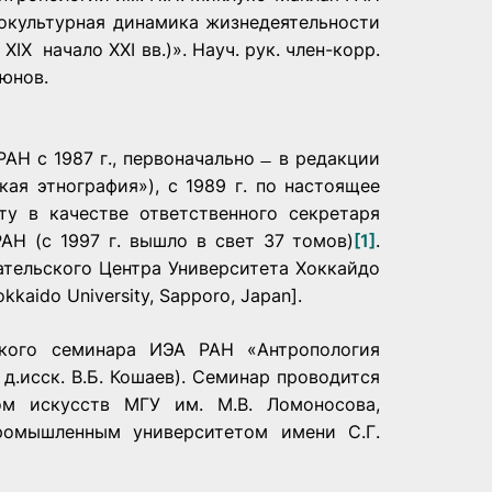
окультурная динамика жизнедеятельности
XIX ­ начало XXI вв.)». Науч. рук. член­-корр.
тюнов.
АН с 1987 г., первоначально ̶ в редакции
ая этнография»), с 1989 г. по настоящее
ту в качестве ответственного секретаря
Н (с 1997 г. вышло в свет 37 томов)
[1]
.
тельского Центра Университета Хоккайдо
kkaido University, Sapporo, Japan].
ского семинара ИЭА РАН «Антропология
д.исск. В.Б. Кошаев). Семинар проводится
ом искусств МГУ им. М.В. Ломоносова,
ромышленным университетом имени С.Г.