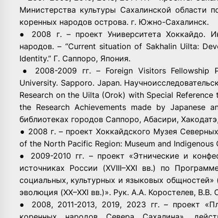
Министерства культуры Сахалинской области п
коренных народов острова. г. Южно-­Сахалинск.
● ­2008 г. – проект Университета Хоккайдо. 
народов. – “Current situation of Sakhalin Uilta: De
Identity.” Г. Саппоро, Япония.
­● 2008-­2009 гг. – Foreign Visitors Fellowship 
University. Sapporo. Japan. Научно­исследователь
Research on the Uilta (Orok) with Special Reference t
the Research Achievements made by Japanese an
библиотеках городов Саппоро, Абасири, Хакодатэ,
­● 2008 г. – проект Хоккайдского Музея Северных 
of the North Pacific Region: Museum and Indigenous C
● ­2009-­2010 гг. – проект «Этнические и конф
источниках России (XVIII­–XXI вв.) по Програ
социальных, культурных и языковых общностей» 
эволюция (X­X–XXI вв.)». Рук. А.А. Коростелев, В.В.
● 2008, 2011­-2013, 2019, 2023 гг. – проект 
коренных народов Севера Сахалина», дейст