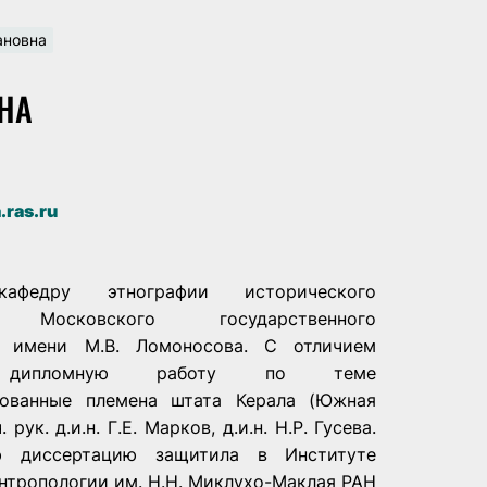
ановна
НА
.ras.ru
афедру этнографии исторического
а Московского государственного
а имени М.В. Ломоносова. С отличием
 дипломную работу по теме
рованные племена штата Керала (Южная
 рук. д.и.н. Г.Е. Марков, д.и.н. Н.Р. Гусева.
ю диссертацию защитила в Институте
нтропологии им. Н.Н. Миклухо­-Маклая РАН