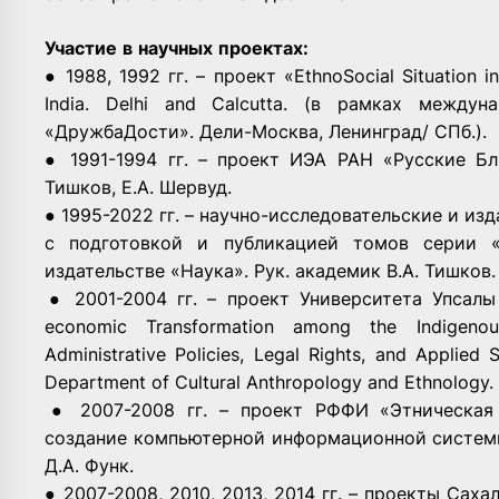
Участие
в
научных
проектах
:
● ­1988, 1992 гг. – проект «Ethno­Social Situation 
India. Delhi and Calcutta. (в рамках междун
«Дружба­Дости». Дели-Москва, Ленинград/ СПб.).
● ­1991-­1994 гг. – проект ИЭА РАН «Русские Б
Тишков, Е.А. Шервуд.
● ­1995-­2022 гг. – научно­-исследовательские и 
с подготовкой и публикацией томов серии 
издательстве «Наука». Рук. академик В.А. Тишков.
●
2001-­2004 гг. – проект Университета Упсалы (
economic Transformation among the Indigenou
Administrative Policies, Legal Rights, and Applied 
Department of Cultural Anthropology and Ethnology. 
­● 2007-­2008 гг. – проект РФФИ «Этническа
создание компьютерной информационной системы
Д.А. Функ.
● ­2007-­2008, 2010, 2013­, 2014 гг. – проекты Са