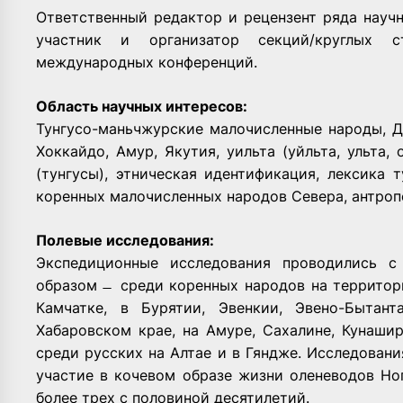
Ответственный редактор и рецензент ряда науч
участник и организатор секций/круглых 
международных конференций.
Область научных интересов:
Тунгусо-­маньчжурские малочисленные народы, Д
Хоккайдо, Амур, Якутия, уильта (уйльта, ульта,
(тунгусы), этническая идентификация, лексика 
коренных малочисленных народов Севера, антроп
Полевые исследования:
Экспедиционные исследования проводились с
образом ̶ среди коренных народов на территори
Камчатке, в Бурятии, Эвенкии, Эвено-­Бытан
Хабаровском крае, на Амуре, Сахалине, Кунашир
среди русских на Алтае и в Гяндже. Исследован
участие в кочевом образе жизни оленеводов Но
более трех с половиной десятилетий.