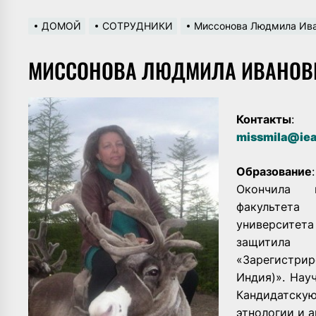
ДОМОЙ
СОТРУДНИКИ
Миссонова Людмила Ив
МИССОНОВА ЛЮДМИЛА ИВАНОВ
Контакты
:
missmila@iea
Образование
:
Окончила к
факультет
университет
защитила
«Зарегистри
Индия)». Науч.
Кандидатску
этнологии и а