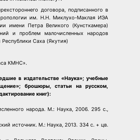
рехстороннего договора, подписанного в
тропологии им. Н.Н. Миклухо-Маклая ИЭА
ии имени Петра Великого (Кунсткамера)
аний и проблем малочисленных народов
 Республики Саха (Якутия)
аса КМНС».
едшие в издательстве «Наука»; учебные
щение»; брошюры, статьи на русском,
дактирование книг):
ленного народа. М.: Наука, 2006. 295 с.,
ий источник. М.: Наука, 2013. 334 с. + цв.