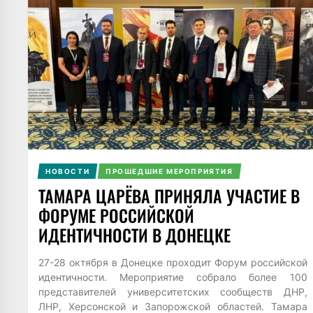
НОВОСТИ
ПРОШЕДШИЕ МЕРОПРИЯТИЯ
ТАМАРА ЦАРЁВА ПРИНЯЛА УЧАСТИЕ В
ФОРУМЕ РОССИЙСКОЙ
ИДЕНТИЧНОСТИ В ДОНЕЦКЕ
27-28 октября в Донецке проходит Форум российской
идентичности. Мероприятие собрало более 100
представителей университетских сообществ ДНР,
ЛНР, Херсонской и Запорожской областей. Тамара