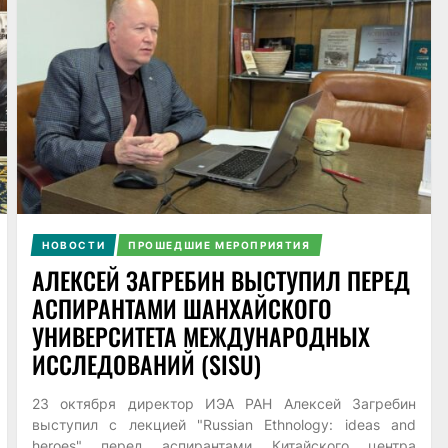
НОВОСТИ
ПРОШЕДШИЕ МЕРОПРИЯТИЯ
АЛЕКСЕЙ ЗАГРЕБИН ВЫСТУПИЛ ПЕРЕД
АСПИРАНТАМИ ШАНХАЙСКОГО
УНИВЕРСИТЕТА МЕЖДУНАРОДНЫХ
ИССЛЕДОВАНИЙ (SISU)
23 октября директор ИЭА РАН Алексей Загребин
выступил с лекцией "Russian Ethnology: ideas and
heroes" перед аспирантами Китайского центра