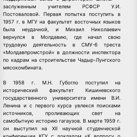
заслуженным учителем РСФСР У.И.
Постоваловой. Первая попытка поступить в
1957 г. в МГУ на факультет восточных языков
была неудачной, и Михаил Николаевич
вернулся в Молдавию, где начал свою
трудовую деятельность в СМУ-6 треста
«Молдавпромстрой» в должности инспектора
по кадрам на строительстве Чадыр-Лунгского
мясокомбината.
В 1958 г. М.Н. Губогло поступил на
исторический факультет Кишиневского
государственного университета имени В.И.
Ленина и с первого курса увлекся поисками
источников, проливающих свет на
самобытную историю гагаузов. В марте 1959 г.
он выступил на XII научной студенческой
конференции КГУ с докладом «К вопросу о