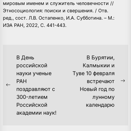
мировым именем и служитель человечности //
Этносоциология: поиски и свершения. / Отв.
ред., сост. Л.В. Остапенко, И.А. Субботина. – М.:
ИЭА РАН, 2022, С. 441-443.
НАВИГАЦИЯ
В День
В Бурятии,
ПО
российской
Калмыкии и
науки ученые
Туве 10 февраля
ЗАПИСЯМ
РАН
встречают
Ne
Previous
поздравляют с
Новый год по
po
post:
300-летием
лунному
Российской
календарю
академии наук!