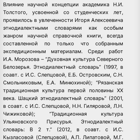
Влияние научной концепции академика Н.И.
Толстого, усвоенной со студенческих лет,
проявилось в увлеченности Игоря Алексеевича
этнодиалектными словарями как особым
жанром научной справочной книги, всегда
составленной по только что собранным
экспедиционным материалам. Среди работ
И.А. Морозова – “Духовная культура Северного
Белозерья. Этнодиалектный словарь” (1997, в
соавт. с И.С. Слепцовой, Е.Б. Островским, С.Н.
Смольниковым, Е.А. Минюхиной); “Рязанская
традиционная культура первой половины XX
века. Шацкий этнодиалектный словарь” (2001,
в соавт. с И.С. Слепцовой, Н.Н. Гиляровой, Л.Н.
Чижиковой); “Традиционная культура
Ульяновского Присурья. Этнодиалектный
словарь: В 2 т.” (2012, в соавт. с И.С.
Кызласовой (Слепцовой), А.П. Липатовой, М.Г.