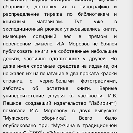
сборников, доставку их в типографию и
распределение тиража по библиотекам и
книжным магазинам. Тут уже в
экспедиционный рюкзак упаковывались книги,
имеющие солидный вес в прямом и
переносном смысле. И.А. Морозов не боялся
публиковать книги на собственные небольшие
деньги, частично одолженные у друзей. Но
даже имея скромные средства на издание, он
не жалел их на печатание в два проката краски
страниц с черно-белыми фотографиями,
заботясь об эстетике книги. Верные
университетские друзья (в частности, И.В.
Пешков, создавший издательство “Лабиринт”)
помогали И.А. Морозову в двух выпусках
“Мужского сборника”. Всего было
опубликовано три: “Мужчина в традиционной
культуре” (2001); «“Мужское” в традиционном