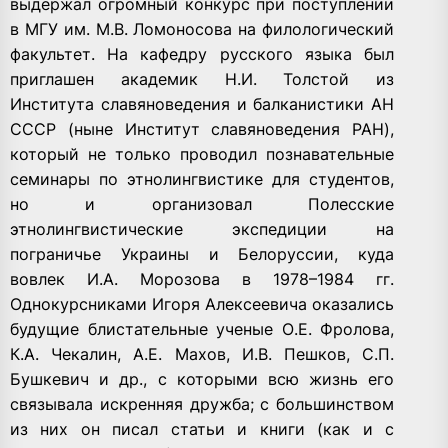
выдержал огромный конкурс при поступлении
в МГУ им. М.В. Ломоносова на филологический
факультет. На кафедру русского языка был
приглашен академик Н.И. Толстой из
Института славяноведения и балканистики АН
СССР (ныне Институт славяноведения РАН),
который не только проводил познавательные
семинары по этнолингвистике для студентов,
но и организовал Полесские
этнолингвистические экспедиции на
пограничье Украины и Белоруссии, куда
вовлек И.А. Морозова в 1978–1984 гг.
Однокурсниками Игоря Алексеевича оказались
будущие блистательные ученые О.Е. Фролова,
К.А. Чекалин, А.Е. Махов, И.В. Пешков, С.П.
Бушкевич и др., с которыми всю жизнь его
связывала искренняя дружба; с большинством
из них он писал статьи и книги (как и с