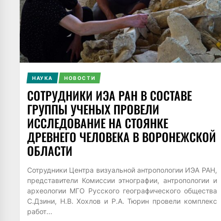
НАУКА
НОВОСТИ
СОТРУДНИКИ ИЭА РАН В СОСТАВЕ
ГРУППЫ УЧЕНЫХ ПРОВЕЛИ
ИССЛЕДОВАНИЕ НА СТОЯНКЕ
ДРЕВНЕГО ЧЕЛОВЕКА В ВОРОНЕЖСКОЙ
ОБЛАСТИ
Сотрудники Центра визуальной антропологии ИЭА РАН,
представители Комиссии этнографии, антропологии и
археологии МГО Русского географического общества
С.Дзини, Н.В. Хохлов и Р.А. Тюрин провели комплекс
работ...