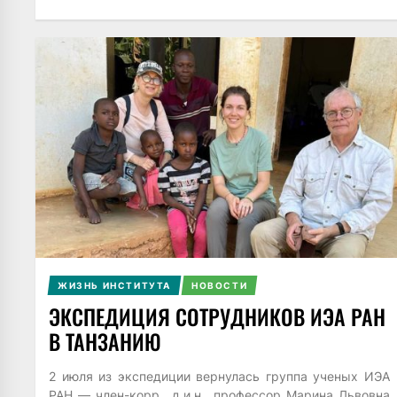
ЖИЗНЬ ИНСТИТУТА
НОВОСТИ
ЭКСПЕДИЦИЯ СОТРУДНИКОВ ИЭА РАН
В ТАНЗАНИЮ
2 июля из экспедиции вернулась группа ученых ИЭА
РАН — член-корр., д.и.н., профессор Марина Львовна